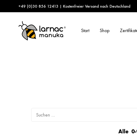
+49 (0)30 856 12413 | Kostenfreier Versand nach Deutschland
Start
Shop
Zertifikat
Larnac
Manuka
Manuka
Honig,
Honig
Manuka
Bonbons,
Manuka
Lutschpastillen
Alle
0-