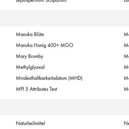
Leptospermum Scoparium
Lu
Manuka Blüte
Ma
Manuka Honig 400+ MGO
Ma
Mary Brumby
Me
Methylglyoxal
M
Mindesthaltbarkeitsdatum (MHD)
Mo
MPI 5 Attributes Test
Mu
Naturheilmittel
Ne