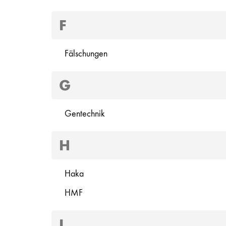
F
Fälschungen
G
Gentechnik
H
Haka
HMF
I