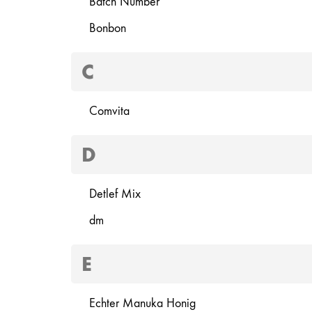
Batch Number
Bonbon
C
Comvita
D
Detlef Mix
dm
E
Echter Manuka Honig