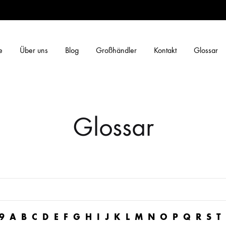
e
Über uns
Blog
Großhändler
Kontakt
Glossar
Glossar
9
A
B
C
D
E
F
G
H
I
J
K
L
M
N
O
P
Q
R
S
T