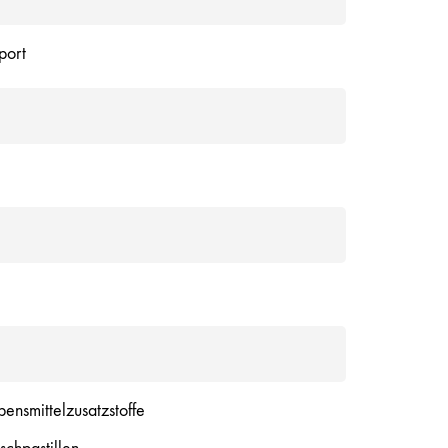
port
bensmittelzusatzstoffe