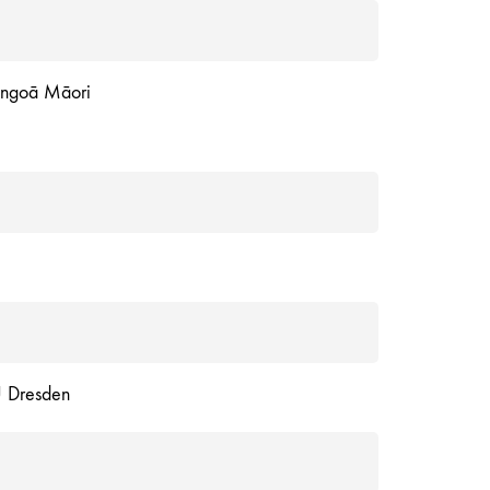
ngoā Māori
 Dresden