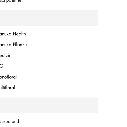
tschpastillen
nuka Health
nuka Pflanze
dizin
G
nofloral
ltifloral
useeland