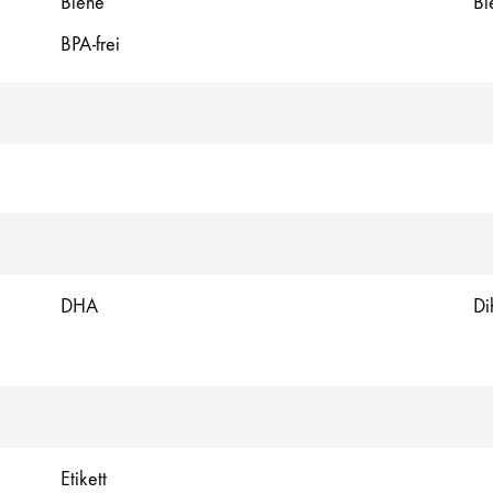
Biene
Bi
BPA-frei
DHA
Di
Etikett