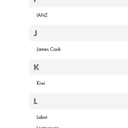
IANZ
J
James Cook
K
Kiwi
L
Labor