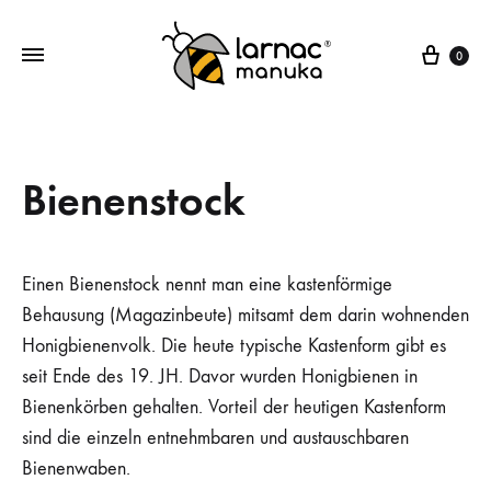
Ware
0
Larnac
Manuka
Manuka
Honig,
Honig
Manuka
Bienenstock
Bonbons,
Manuka
Lutschpastillen
Einen Bienenstock nennt man eine kastenförmige
Behausung (Magazinbeute) mitsamt dem darin wohnenden
Honigbienenvolk. Die heute typische Kastenform gibt es
seit Ende des 19. JH. Davor wurden Honigbienen in
Bienenkörben gehalten. Vorteil der heutigen Kastenform
sind die einzeln entnehmbaren und austauschbaren
Bienenwaben.