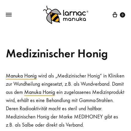
Ware
0
Larnac
Manuka
Manuka
Honig,
Honig
Manuka
Medizinischer Honig
Bonbons,
Manuka
Lutschpastillen
Manuka Honig
wird als „Medizinischer Honig“ in Kliniken
zur Wundheilung eingesetzt, z.B. als Wundverband. Damit
aus dem
Manuka Honig
ein zugelassenes Medizinprodukt
wird, erhält es eine Behandlung mit Gamma-Strahlen.
Deren Radioaktivität macht es steril und haltbar.
Medizinischen Honig der Marke MEDIHONEY gibt es
z.B. als Salbe oder direkt als Verband.