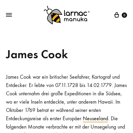
Ware
0
Larnac
Manuka
Manuka
Honig,
Honig
Manuka
James Cook
Bonbons,
Manuka
Lutschpastillen
James Cook war ein britischer Seefahrer, Kartograf und
Entdecker. Er lebte von 07.11.1728 bis 14.02.1779. James
Cook unternahm drei große Expeditionen in die Südsee,
wo er viele Inseln entdeckte, unter anderem Hawaii. Im
Oktober 1769 betrat er während seiner ersten
Entdeckungsreise als erster Europäer
Neuseeland
. Die
folgenden Monate verbrachte er mit der Umsegelung und