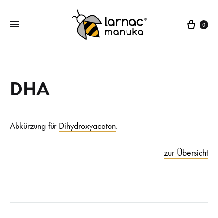
Ware
0
Larnac
Manuka
Manuka
Honig,
Honig
Manuka
DHA
Bonbons,
Manuka
Lutschpastillen
Abkürzung für
Dihydroxyaceton
.
zur Übersicht