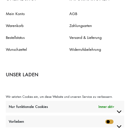
Mein Konto
AGB
Warenkorb
Zahlungsarten
Bestellstatus
Versand & Lieferung
Wunschzettel
Widerrufsbelehrung
UNSER LADEN
ADRESSE
Damaschkestraße 32
10711 Berlin
Wir setzten Cookies ein, um diese Website und unseren Service zu verbessern.
TELEFON
+49 (0)30 856 12413
Nur funktionale Cookies
Immer aktiv
E-MAIL
info@larnac-manukahonig.de
ÖFFNUNGSZEITEN
Mo., Di., Do., Fr.:
Vorlieben
10–13 Uhr und 14–18 Uhr
Vorlieb