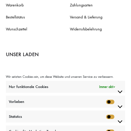
Warenkorb
Zahlungsarten
Bestellstatus
Versand & Lieferung
Wunschzettel
Widerrufsbelehrung
UNSER LADEN
ADRESSE
Damaschkestraße 32
10711 Berlin
Wir setzten Cookies ein, um diese Website und unseren Service zu verbessern.
TELEFON
+49 (0)30 856 12413
Nur funktionale Cookies
Immer aktiv
E-MAIL
info@larnac-manukahonig.de
ÖFFNUNGSZEITEN
Mo., Di., Do., Fr.:
Vorlieben
10–13 Uhr und 14–18 Uhr
Vorlieb
ZAHLUNGEN
Barzahlung, Kartenzahlung (Giro, Master,
Statistics
Maestro, Visa)
Statistic