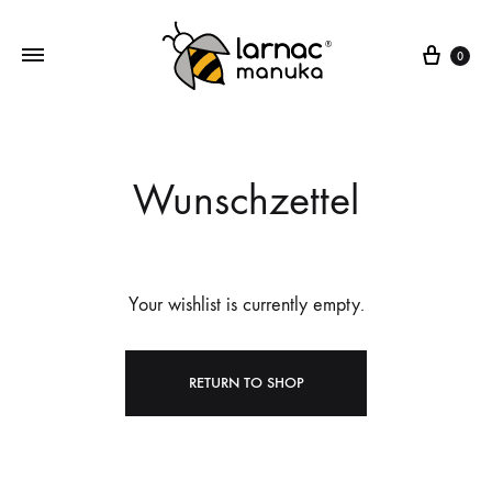
Ware
0
Larnac
Manuka
Manuka
Honig,
Honig
Manuka
Wunschzettel
Bonbons,
Manuka
Lutschpastillen
Your wishlist is currently empty.
RETURN TO SHOP