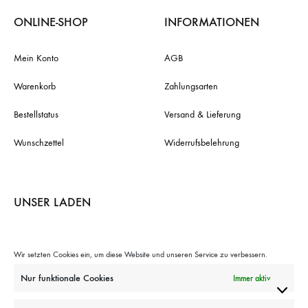
ONLINE-SHOP
INFORMATIONEN
Mein Konto
AGB
Warenkorb
Zahlungsarten
Bestellstatus
Versand & Lieferung
Wunschzettel
Widerrufsbelehrung
UNSER LADEN
ADRESSE
Damaschkestraße 32
10711 Berlin
Wir setzten Cookies ein, um diese Website und unseren Service zu verbessern.
TELEFON
+49 (0)30 856 12413
Nur funktionale Cookies
Immer aktiv
E-MAIL
info@larnac-manukahonig.de
ÖFFNUNGSZEITEN
Mo., Di., Do., Fr.: