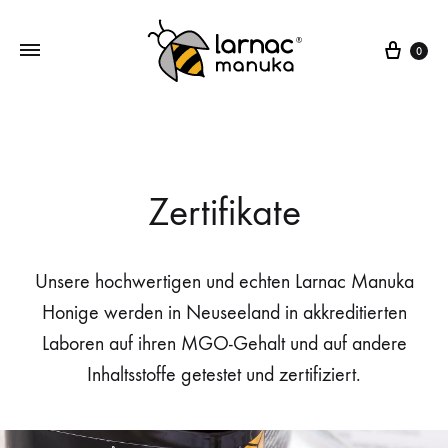
Ware
0
Larnac
Manuka
Manuka
Honig,
Honig
Manuka
Bonbons,
Zertifikate
Manuka
Lutschpastillen
Unsere hochwertigen und echten Larnac Manuka
Honige werden in Neuseeland in akkreditierten
Laboren auf ihren MGO-Gehalt und auf andere
Inhaltsstoffe getestet und zertifiziert.